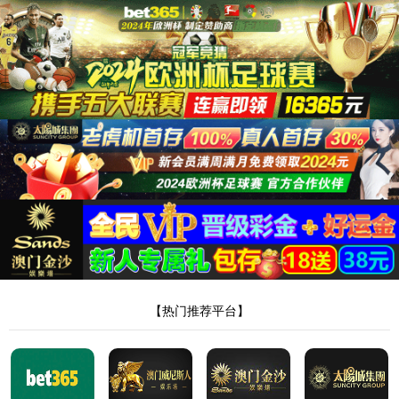
“/”应用程序中的服务器错误。
无法找到资源。
说明:
HTTP 404。您正在查找的资源(或者它的一个依赖项)可能已被移除，或其名称已更
改，或暂时不可用。请检查以下 URL 并确保其拼写正确。
请求的 URL:
/map3.aspx
版本信息:
Microsoft .NET Framework 版本:4.0.30319; ASP.NET 版本:4.0.30319.34280